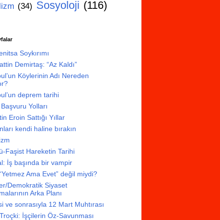
Sosyoloji
(116)
lizm
(34)
falar
enitsa Soykırımı
attin Demirtaş: “Az Kaldı”
bul’un Köylerinin Adı Nereden
or?
bul’un deprem tarihi
Başvuru Yolları
in Eroin Sattığı Yıllar
ları kendi haline bırakın
nizm
ü-Faşist Hareketin Tarihi
l: İş başında bir vampir
 “Yetmez Ama Evet” değil miydi?
ter/Demokratik Siyaset
şmalarının Arka Planı
i ve sonrasıyla 12 Mart Muhtırası
Troçki: İşçilerin Öz-Savunması