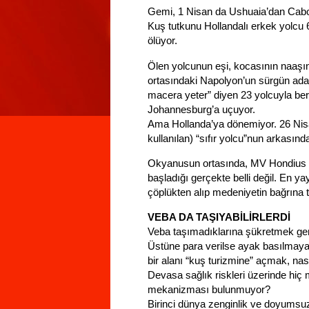
Gemi, 1 Nisan da Ushuaia’dan Cabo 
Kuş tutkunu Hollandalı erkek yolcu 
ölüyor.
Ölen yolcunun eşi, kocasının naaşın
ortasındaki Napolyon’un sürgün ad
macera yeter” diyen 23 yolcuyla ber
Johannesburg’a uçuyor.
Ama Hollanda’ya dönemiyor. 26 Nisa
kullanılan) “sıfır yolcu”nun arkasın
Okyanusun ortasında, MV Hondius
başladığı gerçekte belli değil. En yay
çöplükten alıp medeniyetin bağrına t
VEBA DA TAŞIYABİLİRLERDİ
Veba taşımadıklarına şükretmek gere
Üstüne para verilse ayak basılmayaca
bir alanı “kuş turizmine” açmak, nas
Devasa sağlık riskleri üzerinde hiç 
mekanizması bulunmuyor?
Birinci dünya zenginlik ve doyumsuzl