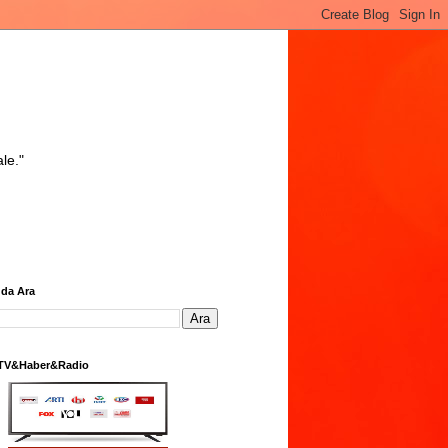
le."
da Ara
 TV&Haber&Radio