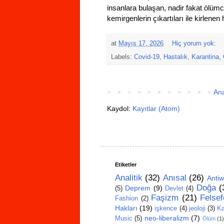
insanlara bulaşan, nadir fakat ölümcü
kemirgenlerin çıkartıları ile kirlen
at
Mayıs 17, 2026
Hiç yorum yok:
Labels:
Covid-19
,
Hastalık
,
Karantina
,
An
Kaydol:
Kayıtlar (Atom)
Etiketler
Analitik
(32)
Anısal
(26)
Antiw
Doğa
(
Deprem
(9)
(5)
Devlet
(4)
Faşizm
(21)
Felsef
Fashion
(2)
Hakları
(19)
işkence
(4)
jeoloji
(3)
Ka
neo-liberalizm
(7)
Music
(5)
Ölüm
(1