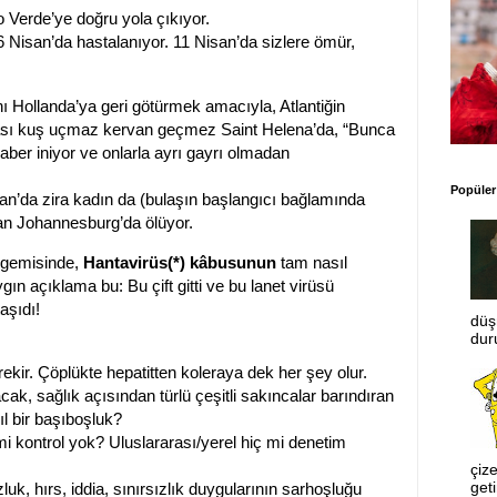
Verde’ye doğru yola çıkıyor.
6 Nisan’da hastalanıyor. 11 Nisan’da sizlere ömür,
ı Hollanda’ya geri götürmek amacıyla, Atlantiğin
ası kuş uçmaz kervan geçmez Saint Helena’da, “Bunca
aber iniyor ve onlarla ayrı gayrı olmadan
Popüler
n’da zira kadın da (bulaşın başlangıcı bağlamında
dan Johannesburg’da ölüyor.
 gemisinde,
Hantavirüs(*) kâbusunun
tam nasıl
gın açıklama bu: Bu çift gitti ve bu lanet virüsü
aşıdı!
düş
dur
kir. Çöplükte hepatitten koleraya dek her şey olur.
k, sağlık açısından türlü çeşitli sakıncalar barındıran
ıl bir başıboşluk?
mi kontrol yok? Uluslararası/yerel hiç mi denetim
çize
geti
uk, hırs, iddia, sınırsızlık duygularının sarhoşluğu