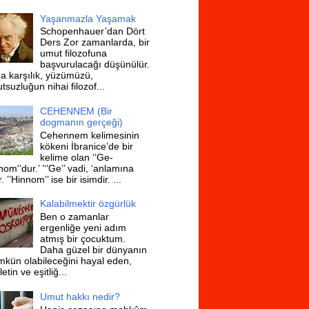
Yaşanmazla Yaşamak
Schopenhauer’dan Dört
Ders Zor zamanlarda, bir
umut filozofuna
başvurulacağı düşünülür.
a karşılık, yüzümüzü,
suzluğun nihai filozof...
CEHENNEM (Bir
dogmanın gerçeği)
Cehennem kelimesinin
kökeni İbranice’de bir
kelime olan ‘’Ge-
om'’dur.’ ’‘’Ge’’ vadi, ‘anlamına
r. ’’Hinnom’’ ise bir isimdir. ...
Kalabilmektir özgürlük
Ben o zamanlar
ergenliğe yeni adım
atmış bir çocuktum.
Daha güzel bir dünyanın
kün olabileceğini hayal eden,
etin ve eşitliğ...
Umut hakkı nedir?