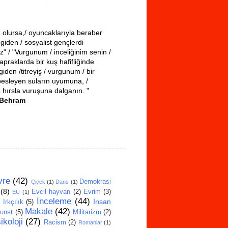
 olursa,/ oyuncaklarıyla beraber
giden / sosyalist gençlerdi
iz" / "Vurgunum / inceliğinim senin /
apraklarda bir kuş hafifliğinde
iden /titreyiş / vurgunum / bir
besleyen suların uyumuna, /
a hırsla vuruşuna dalganın. "
 Behram
vre
(42)
Demokrasi
Çiçek
(1)
Dans
(1)
(8)
Evcil hayvan
(2)
Evrim
(3)
EU
(1)
İnceleme
(44)
)
İnsan
Irkçılık
(5)
Makale
(42)
unst
(5)
Militarizm
(2)
ikoloji
(27)
Racism
(2)
Romanlar
(1)