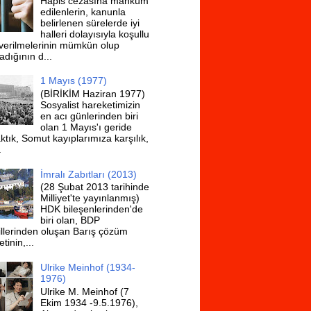
Hapis cezasına mahkûm
edilenlerin, kanunla
belirlenen sürelerde iyi
halleri dolayısıyla koşullu
ıverilmelerinin mümkün olup
adığının d...
1 Mayıs (1977)
(BİRİKİM Haziran 1977)
Sosyalist hareketimizin
en acı günlerinden biri
olan 1 Mayıs'ı geride
ktık, Somut kayıplarımıza karşılık,
.
İmralı Zabıtları (2013)
(28 Şubat 2013 tarihinde
Milliyet'te yayınlanmış)
HDK bileşenlerinden'de
biri olan, BDP
illerinden oluşan Barış çözüm
tinin,...
Ulrike Meinhof (1934-
1976)
Ulrike M. Meinhof (7
Ekim 1934 -9.5.1976),