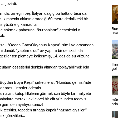
a çevirdi.
rında; örneğin beş İtalyan dalgıç bu hafta ortasında,
 kimsenin aklının ermediği 60 metre derinlikteki bir
us yüzüne çıkamadılar.
Bun
ke sokmak pahasına, “kurbanların” cesetlerini o
umut
cak.
-misal- “Ocean Gate/Okyanus Kapısı” isimli ve orasından
i dandik “yaptım oldu” ev yapımı bir denizaltı da
k geziler tertiplemeye kalkışmış, 14. gezide su yüzüne
Hinn
ların cesetlerini denizin altından toplayabilmek için
geli
oydan Boya Keşif” şirketine ait “Hondius gemisi”nde
lar arası ücretler ödemiş.
inaları, kutup tilkilerini görmek için böyle bir maliyete
abalara meraklı aklıevvel bir çift yüzünden tedavisi,
müm
adal
le gemiden ayrılıyorsunuz!
ik tecritler, tepeden tırnağa kapalı “hazmat giysileri”
 görevlileri...