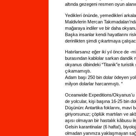
altında gezegeni resmen oyun alanın
Yedikleri önünde, yemedikleri arkala
Maldivlerin Mercan Takımadaları’nda,
mağaraya indiler ve bir daha okyan
Başka insanlar kendi hayatlarını ris
derinlikten şimdi çıkartmaya çalışa
Hatırlarsanız eğer iki yıl önce de 
burasından kablolar sarkan dandik m
okyanus dibindeki “Titanik”e turisti
çıkamamıştı.
Adam başı 250 bin dolar ödeyen yolcu
milyon dolarlar harcanmıştı. “
Oceanwide Expeditions/Okyanus’u B
de yolcular, kişi başına 16-25 bin do
Düşünün: Antartika foklarını, mavi bal
giriyorsunuz; çöplük martıları ve akb
aşısı olmayan bir hastalık kâbusu i
Gelsin karantinalar (6 hafta!), biyoloj
olmadan yanınıza yaklaşmayan sağlık