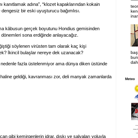
 kanıtlamak adına”, “klozet kapaklarından kokain
teor
ine dengesiz bir eski uyuşturucu bağımlısı.
ken
ina
 Ama kâbusun gerçek boyutunu Hondius gemisinden
a dönemleri sona erdiğinde anlayacağız.
iştiği söylenen virüsten tam olarak kaç kişi
ek? İkincil bulaşlar nereye dek uzanacak?
baş
bun
dah
 o nedenle fazla üstelenmiyor ama dünya diken üstünde
” haline geldiği, kavranması zor, deli manyak zamanlarda
Meteo
çan gibi kemirgenlerin idrar, dışkı ve salyaları yoluyla