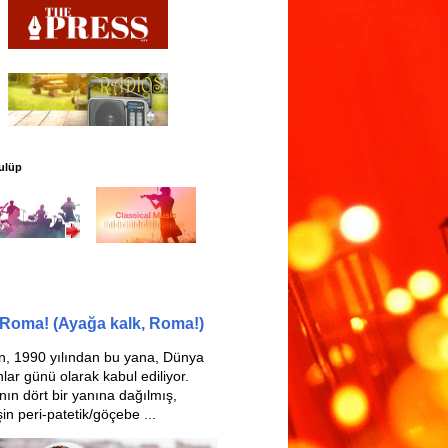
ulüp
Roma! (Ayağa kalk, Roma!)
n, 1990 yılından bu yana, Dünya
ar günü olarak kabul ediliyor.
ın dört bir yanına dağılmış,
in peri-patetik/göçebe ...