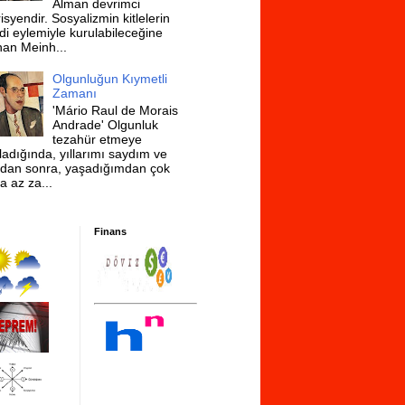
Alman devrimci
isyendir. Sosyalizmin kitlelerin
di eylemiyle kurulabileceğine
nan Meinh...
Olgunluğun Kıymetli
Zamanı
'Mário Raul de Morais
Andrade' Olgunluk
tezahür etmeye
ladığında, yıllarımı saydım ve
dan sonra, yaşadığımdan çok
a az za...
Finans