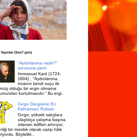
 Yayınlar (Son7 gün)
“Aydınlanma nedir?”
sorusuna yanıt
Immanuel Kant (1724-
1804) ; "Aydınlanma,
insanın kendi suçu ile
müş olduğu bir ergin olmama
umundan kurtulmasıdır." Bu ergi...
Gırgır Dergisinin En
Kahramanı Rıdvan
Gırgır, yüksek satışlara
ulaştıkça çalışma başına
ödenen telifleri artırıyor,
rliği bir meslek olarak cazip hâle
riyordu. Böylelikl...