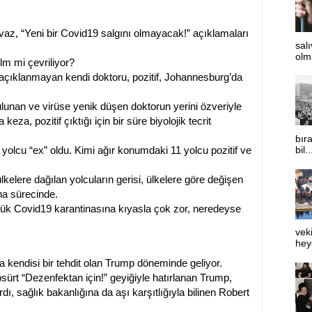
z, “Yeni bir Covid19 salgını olmayacak!” açıklamaları
sal
olm
lm mi çevriliyor?
açıklanmayan kendi doktoru, pozitif, Johannesburg’da
unan ve virüse yenik düşen doktorun yerini özveriyle
eza, pozitif çıktığı için bir süre biyolojik tecrit
bıra
olcu “ex” oldu. Kimi ağır konumdaki 11 yolcu pozitif ve
bil..
lkelere dağılan yolcuların gerisi, ülkelere göre değişen
ina sürecinde.
günlük Covid19 karantinasına kıyasla çok zor, neredeyse
vek
heye
a kendisi bir tehdit olan Trump döneminde geliyor.
ürt “Dezenfektan için!” geyiğiyle hatırlanan Trump,
, sağlık bakanlığına da aşı karşıtlığıyla bilinen Robert