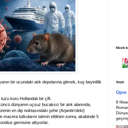
Müzik k
nın bir ucundaki atık depolarına gitmek, kuş beyinlilik
Seçki
Opre 
uzu kuru Hollandalı bir çift.
8 Nisa
çüncü dünyanın uçsuz bucaksız bir atık alanında,
Romanl
enin en dip noktasındaki şehir (Arjantin’deki)
Dünyan
e macera tutkularını tatmin ettikten sonra, akabinde 5
geçmiş
Hondius gemisine atlıyorlar.