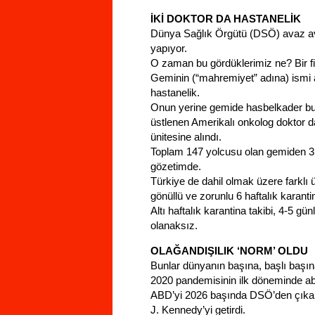
İKİ DOKTOR DA HASTANELİK
Dünya Sağlık Örgütü (DSÖ) avaz ava
yapıyor.
O zaman bu gördüklerimiz ne? Bir fi
Geminin (“mahremiyet” adına) ismi 
hastanelik.
Onun yerine gemide hasbelkader bul
üstlenen Amerikalı onkolog doktor da k
ünitesine alındı.
Toplam 147 yolcusu olan gemiden 3 y
gözetimde.
Türkiye de dahil olmak üzere farklı ü
gönüllü ve zorunlu 6 haftalık karant
Altı haftalık karantina takibi, 4-5 
olanaksız.
OLAĞANDIŞILIK ‘NORM’ OLDU
Bunlar dünyanın başına, başlı başın
2020 pandemisinin ilk döneminde abs
ABD’yi 2026 başında DSÖ’den çıkardı
J. Kennedy’yi getirdi.