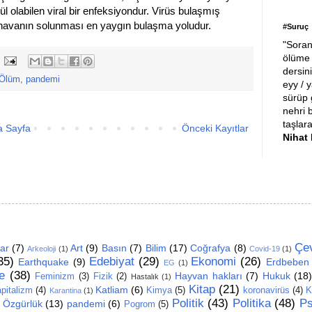
l olabilen viral bir enfeksiyondur. Virüs bulaşmış
en havanın solunması en yaygın bulaşma yoludur.
#Suruç
"Soran
ölüme 
dersin
Ölüm
,
pandemi
eyy / y
sürüp g
nehri 
taşlar
a Sayfa
Önceki Kayıtlar
Nihat
Çe
ar
(7)
Art
(9)
Basın
(7)
Bilim
(17)
Coğrafya
(8)
Arkeoloji
(1)
Covid-19
(1)
35)
Edebiyat
(29)
Ekonomi
(26)
Earthquake
(9)
Erdbeben
EG
(1)
e
(38)
Hayvan hakları
(7)
Hukuk
(18
Feminizm
(3)
Fizik
(2)
Hastalık
(1)
Kitap
(21)
Katliam
(6)
pitalizm
(4)
Kimya
(5)
koronavirüs
(4)
K
Karantina
(1)
Politik
(43)
Politika
(48)
Ps
Özgürlük
(13)
pandemi
(6)
Pogrom
(5)
)