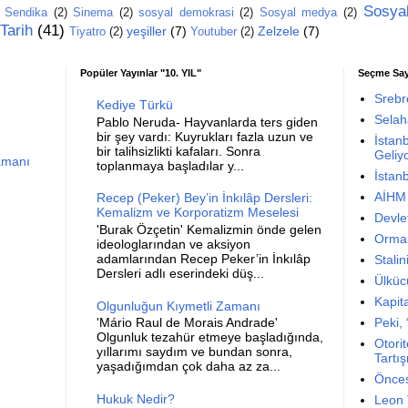
Sosya
Sendika
(2)
Sinema
(2)
sosyal demokrasi
(2)
Sosyal medya
(2)
Tarih
(41)
yeşiller
(7)
Zelzele
(7)
Tiyatro
(2)
Youtuber
(2)
Popüler Yayınlar "10. YIL"
Seçme Say
Srebr
Kediye Türkü
Selah
Pablo Neruda- Hayvanlarda ters giden
bir şey vardı: Kuyrukları fazla uzun ve
İstan
bir talihsizlikti kafaları. Sonra
Geliy
amanı
toplanmaya başladılar y...
İstan
AİHM 
Recep (Peker) Bey’in İnkılâp Dersleri:
Kemalizm ve Korporatizm Meselesi
Devlet
'Burak Özçetin' Kemalizmin önde gelen
Orman
ideologlarından ve aksiyon
adamlarından Recep Peker’in İnkılâp
Stali
Dersleri adlı eserindeki düş...
Ülküc
Kapita
Olgunluğun Kıymetli Zamanı
'Mário Raul de Morais Andrade'
Peki,
Olgunluk tezahür etmeye başladığında,
Otori
yıllarımı saydım ve bundan sonra,
Tartı
yaşadığımdan çok daha az za...
Önces
Hukuk Nedir?
Leon 