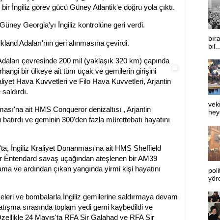
ir İngiliz görev gücü Güney Atlantik'e doğru yola çıktı.
ney Georgia'yı İngiliz kontrolüne geri verdi.
bıra
land Adaları'nın geri alınmasına çevirdi.
bil..
daları çevresinde 200 mil (yaklaşık 320 km) çapında
hangi bir ülkeye ait tüm uçak ve gemilerin girişini
raliyet Hava Kuvvetleri ve Filo Hava Kuvvetleri, Arjantin
saldırdı.
vek
nması'na ait HMS Conqueror denizaltısı , Arjantin
heye
atırdı ve geminin 300'den fazla mürettebatı hayatını
s'ta, İngiliz Kraliyet Donanması'na ait HMS Sheffield
per Éntendard savaş uçağından ateşlenen bir AM39
lama ve ardından çıkan yangında yirmi kişi hayatını
poli
yör
zeleri ve bombalarla İngiliz gemilerine saldırmaya devam
atışma sırasında toplam yedi gemi kaybedildi ve
 Özellikle 24 Mayıs'ta RFA Sir Galahad ve RFA Sir