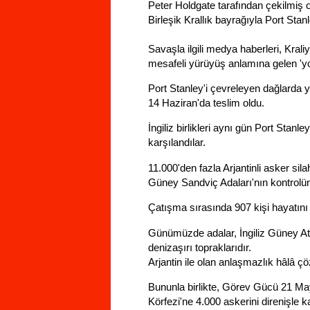
Peter Holdgate tarafından çekilmiş o
Birleşik Krallık bayrağıyla Port Sta
Savaşla ilgili medya haberleri, Kral
mesafeli yürüyüş anlamına gelen 'yom
Port Stanley'i çevreleyen dağlarda y
14 Haziran'da teslim oldu.
İngiliz birlikleri aynı gün Port Stanl
karşılandılar.
11.000'den fazla Arjantinli asker silah
Güney Sandviç Adaları'nın kontrolün
Çatışma sırasında 907 kişi hayatını k
Günümüzde adalar, İngiliz Güney Atla
denizaşırı topraklarıdır.
Arjantin ile olan anlaşmazlık hâlâ 
Bununla birlikte, Görev Gücü 21 May
Körfezi'ne 4.000 askerini direnişle