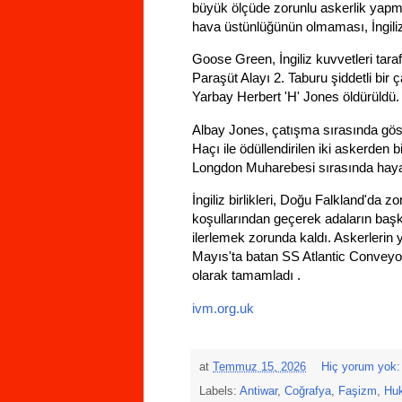
büyük ölçüde zorunlu askerlik yapmış
hava üstünlüğünün olmaması, İngilizl
Goose Green, İngiliz kuvvetleri taraf
Paraşüt Alayı 2. Taburu şiddetli bir
Yarbay Herbert 'H' Jones öldürüldü.
Albay Jones, çatışma sırasında gös
Haçı ile ödüllendirilen iki askerden
Longdon Muharebesi sırasında hayat
İngiliz birlikleri, Doğu Falkland'da
koşullarından geçerek adaların başke
ilerlemek zorunda kaldı. Askerlerin y
Mayıs'ta batan SS Atlantic Convey
olarak tamamladı .
ivm.org.uk
at
Temmuz 15, 2026
Hiç yorum yok
Labels:
Antiwar
,
Coğrafya
,
Faşizm
,
Hu