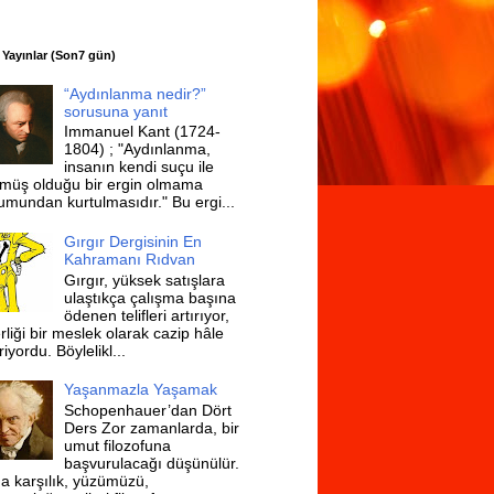
 Yayınlar (Son7 gün)
“Aydınlanma nedir?”
sorusuna yanıt
Immanuel Kant (1724-
1804) ; "Aydınlanma,
insanın kendi suçu ile
müş olduğu bir ergin olmama
umundan kurtulmasıdır." Bu ergi...
Gırgır Dergisinin En
Kahramanı Rıdvan
Gırgır, yüksek satışlara
ulaştıkça çalışma başına
ödenen telifleri artırıyor,
rliği bir meslek olarak cazip hâle
riyordu. Böylelikl...
Yaşanmazla Yaşamak
Schopenhauer’dan Dört
Ders Zor zamanlarda, bir
umut filozofuna
başvurulacağı düşünülür.
a karşılık, yüzümüzü,