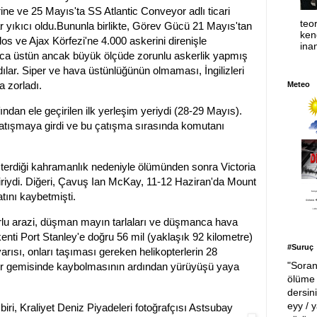
rine ve 25 Mayıs'ta SS Atlantic Conveyor adlı ticari
teor
r yıkıcı oldu.Bununla birlikte, Görev Gücü 21 Mayıs'tan
ken
os ve Ajax Körfezi'ne 4.000 askerini direnişle
ina
ca üstün ancak büyük ölçüde zorunlu askerlik yapmış
dılar. Siper ve hava üstünlüğünün olmaması, İngilizleri
a zorladı.
Meteo
ından ele geçirilen ilk yerleşim yeriydi (28-29 Mayıs).
 çatışmaya girdi ve bu çatışma sırasında komutanı
terdiği kahramanlık nedeniyle ölümünden sonra Victoria
 biriydi. Diğeri, Çavuş Ian McKay, 11-12 Haziran'da Mount
ını kaybetmişti.
 zorlu arazi, düşman mayın tarlaları ve düşmanca hava
nti Port Stanley'e doğru 56 mil (yaklaşık 92 kilometre)
#Suruç
arısı, onları taşıması gereken helikopterlerin 28
"Soran
or gemisinde kaybolmasının ardından yürüyüşü yaya
ölüme 
dersin
eyy / y
iri, Kraliyet Deniz Piyadeleri fotoğrafçısı Astsubay