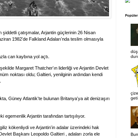
Popüler
iddetli çatışmalar, Arjantin güçlerinin 26 Nisan
iran 1982'de Falkland Adaları'nda teslim olmasıyla
düş
la can kaybına yol açtı.
dur
ekilde Margaret Thatcher'ın liderliği ve Arjantin Devlet
nüm noktası oldu; Galtieri, yenilginin ardından kendi
.
çize
geti
kta, Güney Atlantik'te bulunan Britanya'ya ait denizaşırı
 egemenlik Arjantin tarafından tartışılıyor.
giliz kökenliydi ve Arjantin'in adalar üzerindeki hak
Devlet Başkanı Leopoldo Galtieri , adaları zorla ele
Bun