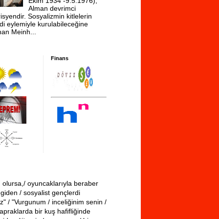
Ekim 1934 -9.5.1976),
Alman devrimci
isyendir. Sosyalizmin kitlelerin
di eylemiyle kurulabileceğine
nan Meinh...
Finans
 olursa,/ oyuncaklarıyla beraber
giden / sosyalist gençlerdi
iz" / "Vurgunum / inceliğinim senin /
apraklarda bir kuş hafifliğinde