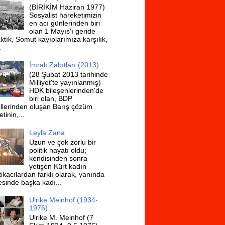
(BİRİKİM Haziran 1977)
Sosyalist hareketimizin
en acı günlerinden biri
olan 1 Mayıs'ı geride
ktık, Somut kayıplarımıza karşılık,
.
İmralı Zabıtları (2013)
(28 Şubat 2013 tarihinde
Milliyet'te yayınlanmış)
HDK bileşenlerinden'de
biri olan, BDP
illerinden oluşan Barış çözüm
tinin,...
Leyla Zana
Uzun ve çok zorlu bir
politik hayatı oldu;
kendisinden sonra
yetişen Kürt kadın
tikacılardan farklı olarak, yanında
esinde başka kadı...
Ulrike Meinhof (1934-
1976)
Ulrike M. Meinhof (7