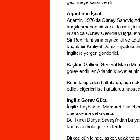
geçirmeye karar verdi.
Arjantin'in İşgali
Arjantin, 1976'da Güney Sandviç Adal
karşılaşmadan bir varlık kurmuştu. A
Nisan'da Güney Georgia'yı işgal etmes
Sir Rex Hunt sınır dışı edildi ve a
küçük bir Kraliyet Deniz Piyadesi birl
İngiltere'ye geri gönderildi.
Başkan Galtieri, General Mario Men
görevlendirilen Arjantin kuvvetlerini
Bunu takip eden haftalarda, ada sakinl
edildi, diğerleri ise haftalarca hapsedi
İngiliz Görev Gücü
İngiliz Başbakanı Margaret Thatcher,
operasyona yetki verdi.
Bu, İkinci Dünya Savaşı'ndan bu yana
konuşlandırıldığı ilk seferdi.
Birkaç gün içinde, asker, uçak ve te