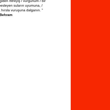
iden /titreyiş / vurgunum / bir
besleyen suların uyumuna, /
a hırsla vuruşuna dalganın. "
 Behram