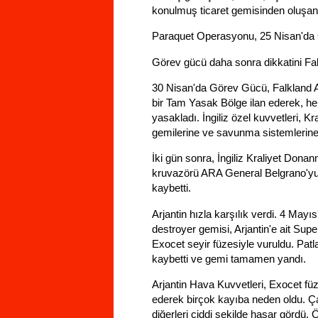
konulmuş ticaret gemisinden oluşan b
Paraquet Operasyonu, 25 Nisan'da Gü
Görev gücü daha sonra dikkatini Falk
30 Nisan'da Görev Gücü, Falkland A
bir Tam Yasak Bölge ilan ederek, her
yasakladı. İngiliz özel kuvvetleri, K
gemilerine ve savunma sistemlerine 
İki gün sonra, İngiliz Kraliyet Dona
kruvazörü ARA General Belgrano'yu b
kaybetti.
Arjantin hızla karşılık verdi. 4 Mayı
destroyer gemisi, Arjantin'e ait Su
Exocet seyir füzesiyle vuruldu. Pat
kaybetti ve gemi tamamen yandı.
Arjantin Hava Kuvvetleri, Exocet fü
ederek birçok kayıba neden oldu. Ç
diğerleri ciddi şekilde hasar gördü.