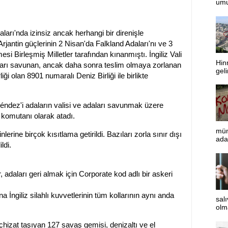
umut
arı'nda izinsiz ancak herhangi bir direnişle
rjantin güçlerinin 2 Nisan'da Falkland Adaları'nı ve 3
i Birleşmiş Milletler tarafından kınanmıştı. İngiliz Vali
Hinn
daları savunan, ancak daha sonra teslim olmaya zorlanan
geli
iği olan 8901 numaralı Deniz Birliği ile birlikte
éndez'i adaların valisi ve adaları savunmak üzere
n komutanı olarak atadı.
müm
erine birçok kısıtlama getirildi. Bazıları zorla sınır dışı
adal
ldi.
 adaları geri almak için Corporate kod adlı bir askeri
 İngiliz silahlı kuvvetlerinin tüm kollarının aynı anda
sal
olm
çhizat taşıyan 127 savaş gemisi, denizaltı ve el