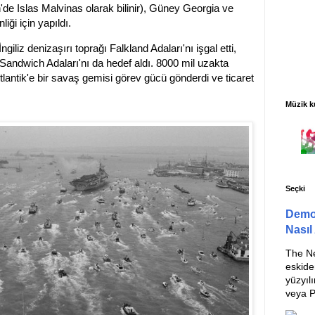
n'de Islas Malvinas olarak bilinir), Güney Georgia ve
ği için yapıldı.
giliz denizaşırı toprağı Falkland Adaları'nı işgal etti,
ndwich Adaları'nı da hedef aldı. 8000 mil uzakta
lantik'e bir savaş gemisi görev gücü gönderdi ve ticaret
Müzik k
Seçki
Demok
Nasıl
The Ne
eskide
yüzyılı
veya Pi