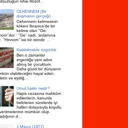
suzluğun nihai filozof...
CEHENNEM (Bir
dogmanın gerçeği)
Cehennem kelimesinin
kökeni İbranice’de bir
kelime olan ‘’Ge-
om'’dur.’ ’‘’Ge’’ vadi, ‘anlamına
r. ’’Hinnom’’ ise bir isimdir. ...
Kalabilmektir özgürlük
Ben o zamanlar
ergenliğe yeni adım
atmış bir çocuktum.
Daha güzel bir dünyanın
kün olabileceğini hayal eden,
etin ve eşitliğ...
Umut hakkı nedir?
Hapis cezasına mahkûm
edilenlerin, kanunla
belirlenen sürelerde iyi
halleri dolayısıyla koşullu
ıverilmelerinin mümkün olup
adığının d...
1 Mayıs (1977)