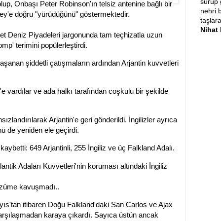
sürüp g
lup, Onbaşı Peter Robinson'ın telsiz antenine bağlı bir
nehri 
nley'e doğru "yürüdüğünü" göstermektedir.
taşlar
Nihat
iyet Deniz Piyadeleri jargonunda tam teçhizatla uzun
p' terimini popülerleştirdi.
aşanan şiddetli çatışmaların ardından Arjantin kuvvetleri
ey'e vardılar ve ada halkı tarafından coşkulu bir şekilde
sızlandırılarak Arjantin'e geri gönderildi. İngilizler ayrıca
ü de yeniden ele geçirdi.
aybetti: 649 Arjantinli, 255 İngiliz ve üç Falkland Adalı.
ntik Adaları Kuvvetleri'nin koruması altındaki İngiliz
çözüme kavuşmadı..
ıs'tan itibaren Doğu Falkland'daki San Carlos ve Ajax
 karşılaşmadan karaya çıkardı. Sayıca üstün ancak