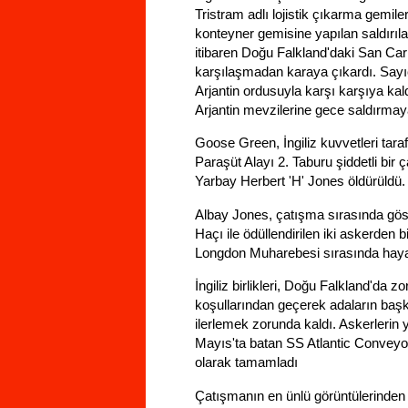
Tristram adlı lojistik çıkarma gemile
konteyner gemisine yapılan saldırıla
itibaren Doğu Falkland'daki San Carl
karşılaşmadan karaya çıkardı. Sayı
Arjantin ordusuyla karşı karşıya kal
Arjantin mevzilerine gece saldırmay
Goose Green, İngiliz kuvvetleri taraf
Paraşüt Alayı 2. Taburu şiddetli bir
Yarbay Herbert 'H' Jones öldürüldü.
Albay Jones, çatışma sırasında gös
Haçı ile ödüllendirilen iki askerden
Longdon Muharebesi sırasında hayat
İngiliz birlikleri, Doğu Falkland'da
koşullarından geçerek adaların başke
ilerlemek zorunda kaldı. Askerlerin y
Mayıs'ta batan SS Atlantic Convey
olarak tamamladı
Çatışmanın en ünlü görüntülerinden b