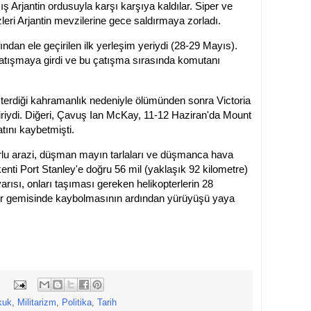
 Arjantin ordusuyla karşı karşıya kaldılar. Siper ve
eri Arjantin mevzilerine gece saldırmaya zorladı.
ından ele geçirilen ilk yerleşim yeriydi (28-29 Mayıs).
 çatışmaya girdi ve bu çatışma sırasında komutanı
terdiği kahramanlık nedeniyle ölümünden sonra Victoria
 biriydi. Diğeri, Çavuş Ian McKay, 11-12 Haziran'da Mount
ını kaybetmişti.
 zorlu arazi, düşman mayın tarlaları ve düşmanca hava
nti Port Stanley'e doğru 56 mil (yaklaşık 92 kilometre)
arısı, onları taşıması gereken helikopterlerin 28
or gemisinde kaybolmasının ardından yürüyüşü yaya
:
kuk
,
Militarizm
,
Politika
,
Tarih