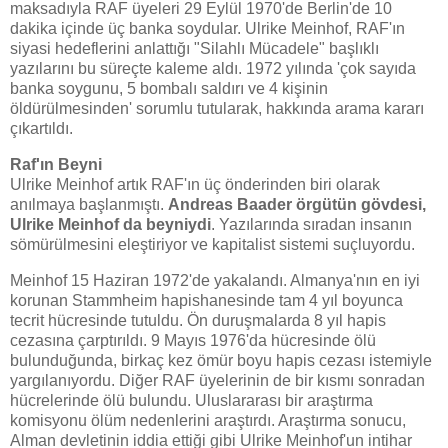
maksadıyla RAF üyeleri 29 Eylül 1970'de Berlin'de 10
dakika içinde üç banka soydular. Ulrike Meinhof, RAF'ın
siyasi hedeflerini anlattığı "Silahlı Mücadele" başlıklı
yazılarını bu süreçte kaleme aldı. 1972 yılında 'çok sayıda
banka soygunu, 5 bombalı saldırı ve 4 kişinin
öldürülmesinden' sorumlu tutularak, hakkında arama kararı
çıkartıldı.
Raf'ın Beyni
Ulrike Meinhof artık RAF'ın üç önderinden biri olarak
anılmaya başlanmıştı.
Andreas Baader örgütün gövdesi,
Ulrike Meinhof da beyniydi
. Yazılarında sıradan insanın
sömürülmesini eleştiriyor ve kapitalist sistemi suçluyordu.
Meinhof 15 Haziran 1972'de yakalandı. Almanya'nın en iyi
korunan Stammheim hapishanesinde tam 4 yıl boyunca
tecrit hücresinde tutuldu. Ön duruşmalarda 8 yıl hapis
cezasına çarptırıldı. 9 Mayıs 1976'da hücresinde ölü
bulunduğunda, birkaç kez ömür boyu hapis cezası istemiyle
yargılanıyordu. Diğer RAF üyelerinin de bir kısmı sonradan
hücrelerinde ölü bulundu. Uluslararası bir araştırma
komisyonu ölüm nedenlerini araştırdı. Araştırma sonucu,
Alman devletinin iddia ettiği gibi Ulrike Meinhof'un intihar