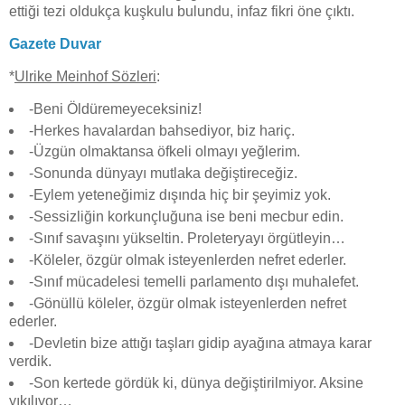
ettiği tezi oldukça kuşkulu bulundu, infaz fikri öne çıktı.
Gazete Duvar
*
Ulrike Meinhof Sözleri
:
-Beni Öldüremeyeceksiniz!
-Herkes havalardan bahsediyor, biz hariç.
-Üzgün olmaktansa öfkeli olmayı yeğlerim.
-Sonunda dünyayı mutlaka değiştireceğiz.
-Eylem yeteneğimiz dışında hiç bir şeyimiz yok.
-Sessizliğin korkunçluğuna ise beni mecbur edin.
-Sınıf savaşını yükseltin. Proleteryayı örgütleyin…
-Köleler, özgür olmak isteyenlerden nefret ederler.
-Sınıf mücadelesi temelli parlamento dışı muhalefet.
-Gönüllü köleler, özgür olmak isteyenlerden nefret
ederler.
-Devletin bize attığı taşları gidip ayağına atmaya karar
verdik.
-Son kertede gördük ki, dünya değiştirilmiyor. Aksine
yıkılıyor…